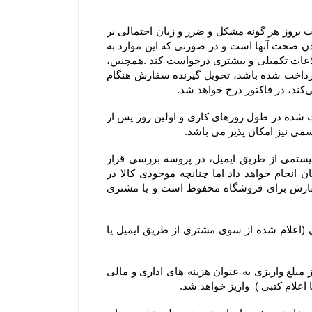
۲-۴– مشتریان در هنگام ثبت سفارش می بایست اطلاعات خود را دقیق وارد فرم سفارش نمایند، در غیراینصورت مسئولیت بروز هر گونه مشکل و ضرر و زیان احتمالی بر 
عهده ایشان می باشد. بنابراین درج آدرس، ایمیل و شماره تماس‌های همراه و ثابت توسط مشتری، به منزله مورد تایید بودن صحت آنها است و در صورتی که این موارد به 
صورت صحیح یا کامل درج نشده باشد، فروشگاه جهت اطمینان از صحت و قطعیت ثبت سفارش می‌تواند از مشتری، اطلاعات تکمیلی و بیشتری درخواست کند .همچنین، 
مشتریان می‌توانند نام، آدرس و تلفن شخص دیگری را برای تحویل گرفتن سفارش وارد کنند و اگر مبلغ سفارش از پیش پرداخت شده باشد، تحویل گیرنده سفارش هنگام 
۳-۴– روز کاری به معنی روز شنبه تا پنج شنبه هر هفته، به استثنای تعطیلات عمومی در ایران است و کلیه سفارش‏‌های ثبت شده در طول روزهای کاری و اولین روز پس از 
۴-۴–کلیه سفارش‌‏های ثبت شده در سایت فروشگاه به وسیله ارسال کد سفارش از طریق پیام کوتاه و پیش فاکتور سیستمی از طریق ایمیل، در پروسه بررسی قرار 
میگیرند. خرید شما از فروشگاه برای ما افتخار است و تیم فروشگاه سعی خود را در تحویل کالا خریداری شده مشتریان انجام خواهد داد اما چنانچه موجودی کالا در 
فروشگاه حتی پس از اقدام مشتری به سفارش‌‏گذاری به پایان برسد. حق کنسل کردن آن سفارش و یا استرداد وجه سفارش برای فروشگاه محفوظ است و یا مشتری 
۵-۴– در صورت بروز مشکل مانند اتمام موجودی کالا ، مبلغ پرداخت شده طی ۲۴ الی ۴۸ ساعت کاری به حساب مشتری (اعلام شده از سوی مشتری از طریق ایمیل یا 
۶-۴– یا انصراف مشتری از خرید ،زمانی که محصول بسته بندی و ارسال شده باشد مبلغ پرداخت شده با کسر ۲۰ درصد از مبلغ واریزی به عنوان هزینه های اداری و مالی 