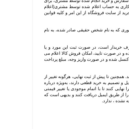
۷-۴– در صورت بروز هرگونه خطا نسبت به درج قیمت و ارزش ریالی کالاهای موجود در سایت فروشگاه، حق بلا اثر نمودن سفارش و خرید انجام شده توسط مشتری، برای 
فروشگاه محفوظ است. بدیهی است فروشگاه در اسرع وقت وجه دریافتی را به پرداخت کننده طی ۲۴ الی ۴۸ ساعت کاری به حساب اعلام شده توسط مشتری(اعلام 
شده از سوی مشتری از طریق ایمیل یا سایر راههای ارتباطی و صرفا اعلام کتبی) واریز و عودت می‌نماید و مشتری با خرید از سایت فروشگاه از این امر و کلیه قوانین 
۸-۴– با توجه به ثبت سیستمی سفارش، به هیچ عنوان امکان صدور فاکتور مجدد یا تغییر مشخصات آن از جمله تغییر فاکتوری که به نام شخص حقیقی صادر شده، به نام 
۹-۴–  از آنجا که فروشگاه یک وب ‌سایت خرده‌ فروشی آنلاین است، سفارش یک کالا به تعداد بالا، مغایر با هدف مصرف خریدار است، در صورت ثبت این مورد و یا 
سفارشاتی که با تعداد اقلام بالایی همراه هستند، فروشگاه مجاز است پیش از ارسال سفارش مشتریان ابتدا بررسی نموده و در صورت تایید، امکان فروش کالا اعلام می 
شود. در این موارد پرداخت وجه و تسویه، قبل از ارسال کالا الزامی است؛ درغیر اینصورت سفارشات با هماهنگی مشتری کنسل شده و در صورت واریز وجه، مبلغ پرداخت 
۱۰-۴– لازم به ذکر است افزودن کالا به سبد خرید به معنی رزرو کالا نیست و هیچ گونه حقی را برای مشتریان ایجاد نمی‌کند. همچنین تا پیش از ثبت نهایی، هرگونه تغییر از 
جمله تغییر در موجودی کالا یا قیمت، روی کالای افزوده شده به سبد خرید اعمال خواهد شد. بنابراین به مشتریانی که تمایل و تصمیم به خرید قطعی دارند، به‌ویژه درباره 
کالاهای در زمان فروش ویژه یا جشنواره که دارای محدودیت تعداد هستند، توصیه می‌شود در اسرع وقت سفارش خود را نهایی کنند تا با اتمام موجودی یا تغییر قیمتی 
کالاها روبرو نشوند. شایان ذکر است سفارش تنها زمانی نهایی می‌شود که کاربران کد رهگیری نهایی تکمیل سفارش خود را از طریق ایمیل دریافت کنند و بدیهی است که 