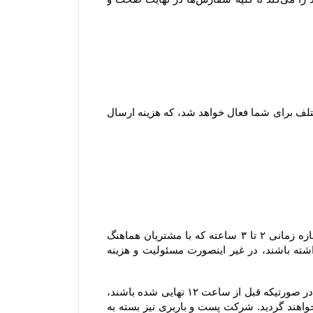
۱-۷ هنگام ثبت سفارش و پیش از پرداخت مبلغ سفارش، با توجه به شهر و میزان خرید امکان انتخاب روش های ارسال مختلف برای شما فعال خواهد شد، که هزینه ارسال 
۲-۸–سفارش های ارسالی شهر تهران به دلیل قابل پیش بینی نبودن مسائلی نظیر ترافیک یا حوداث غیر مترقبه، در یک بازه زمانی ۲ تا ۳ ساعته که با مشتریان هماهنگ 
خواهد شد، تحویل می گردند و مشتریان محترم لازم است که در بازه زمانی مشخص شده در محل تحویل کالا حضور داشته باشند، در غیر اینصورت مسئولیت و هزینه 
۳-۸–سفارش های ارسال شده توسط پست و باربری: سفارش هایی که قرار است از طریق پست یا باربری ارسال گردند، در صورتیکه قبل از ساعت ۱۲ نهایی شده باشند، 
در همان روز تحویل پست یا باربری خواهند شد، اما چنانچه بعد از این ساعت نهایی شده باشند، در روز کاری بعد تحویل خواهند گردید. شرکت پست و باربری نیز بسته به 