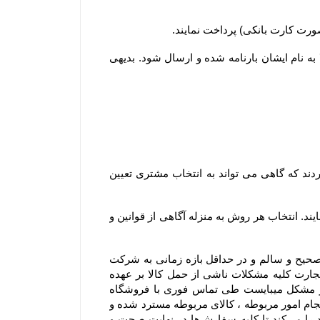
۲-۵–مشتریان ساکن سایر شهرها لازم است کل وجه سفارش خود را بصورت آنلاین یا کارت به کارت پرداخت نمایند تا کالا به نام ایشان بارنامه شده و ارسال شود. بدیهی 
۳-۶– در سایر استان ها، سفارش ها از سه طریق شرکت پست جمهوری اسلامی ایران ، باربری و تیپاکس ارسال می گردند که گاهی می تواند به انتخاب مشتری تعیین 
۴-۶– مشتریان می توانند در مرحله ثبت سفارش و استعلام، از بین روشهای ارسال ممکن، یک روش را به دلخواه انتخاب نمایند. انتخاب هر روش به منزله آگاهی از قوانین و 
۵-۶– در مواردی که ارسال توسط شرکت پست یا باربری انتخاب می گردد، مسئولیت فروشگاه تحویل سفارش بصورت صحیح و سالم و در حداقل بازه زمانی به شرکت 
پست یا باربری و ارسال کد پیگیری برای مشتری می باشد. در این موارد باتوجه به اینکه مطابق مواد ۳۸۶ و ۳۸۷ قانون تجارت کلیه مشکلات ناشی از حمل کالا بر عهده 
متصدی حمل و نقل بوده و فروشگاه مسئولیتی در قبال تاخیر در ارسال یا مشکلات احتمالی آن ندارد و در صورت بروز مشکل میبایست طی تماس فوری با فروشگاه 
اشکال اعلام شود و با هماهنگی فروشگاه صورتجلسه خسارت با شرکت متصدی حمل بار انجام شود .بدیهی است بعد از انجام امور مربوطه ، کالای مربوطه مسترد شده و 
در صورت موجود بودن کالای سفارش شده ، محصول سفارشی مجدد ارسال میشود. فروشگاه همواره نهایت تلاش خود را می‏‌کند تا کلیه سفارش‏‌ها در نهایت صحت و 