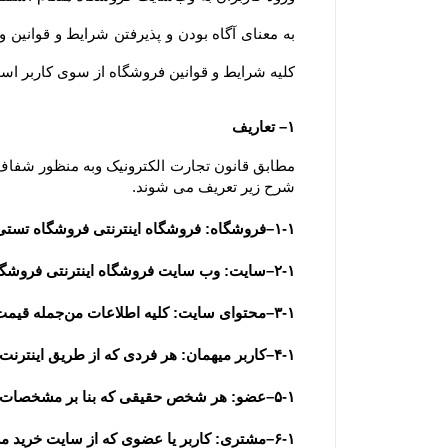
کلیه شرایط و قوانین فروشگاه از سوی کاربر است. ضمنا توجه 
۱– تعاریف
شرح زیر تعریف می شوند.
۱-۱–فروشگاه: فروشگاه اینترنتی فروشگاه تستی به عنوان فروشنده
۲-۱–سایت: وب سایت فروشگاه اینترنتی فروشگاه تستی به آدرس  www............ir
۳-۱–محتوای سایت: کلیه اطلاعات من‌جمله قیمت، متن، عکس، فیلم و مشخصات فنی محصولات یا کلیه مقالات و اخبار درج شده در سایت و وبلاگ
۴-۱–کاربر میهمان: هر فردی که از طریق اینترنت وارد سایت فروشگاه شده باشد، کاربر میهمان تلقی می شود.
۵-۱–عضو: هر شخص حقیقی که بنا بر مشخصات هویتی قابل استناد به عضویت سایت درآمده باشد، عضو تلقی می شود.
۶-۱–مشتری: کاربر یا عضوی که از سایت خرید می نماید.