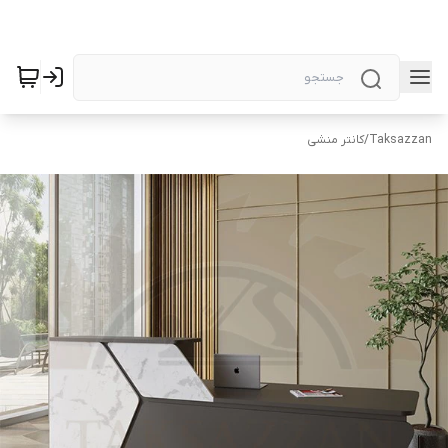
Taksazzan
/
کانتر منشی