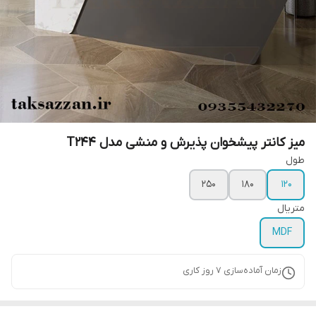
میز کانتر پیشخوان پذیرش و منشی مدل T244
طول
250
180
120
متریال
MDF
زمان آماده‌سازی
7
روز کاری