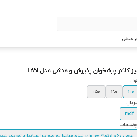
تر منشی
یز کانتر پیشخوان پذیرش و منشی مدل T251
ول
250
180
120
ریال
mdf
وضیحات
عرض 60 و ارتفاع 100 برای تمام میزها به صورت استاندارد تعریف