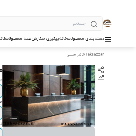
دسته‌بندی محصولات
خانه
پیگیری سفارش
همه محصولات
کان
Taksazzan
/
کانتر منشی
م
ط
مت
ت