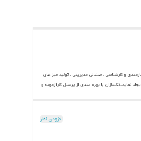
ی اداری کارمندی و کارشناسی ، صندلی مدیریتی ، تولید میز های
جاد نماید..تکسازان با بهره مندی از پرسنل کارآزموده و
زمند تجهیز یک فضــای اداری بوده را در سلایق مختلف
ه اندازی کرده است تا بتوانید تمامی محصولات تولیدی
افزودن نظر