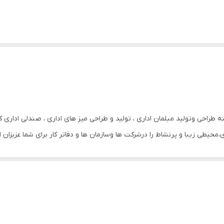
 سابقه درخشان درزمینه طراحی وتولید مبلمان اداری ، تولید و طراحی میز های اداری ، صندل
محیطی زیبا و پرنشاط را درشرکت ها وسازمان ها و دفاتر کار برای شما عزیزان ای
 از بزرگترین شبکه نمایندگی در سراسر کشور توانسته تمامی هر آنچــه که نیا
ته باشید شرکت تولیدی تکسازان فروشگاه اینترنتی خود را برای تمامی ایران را
یید