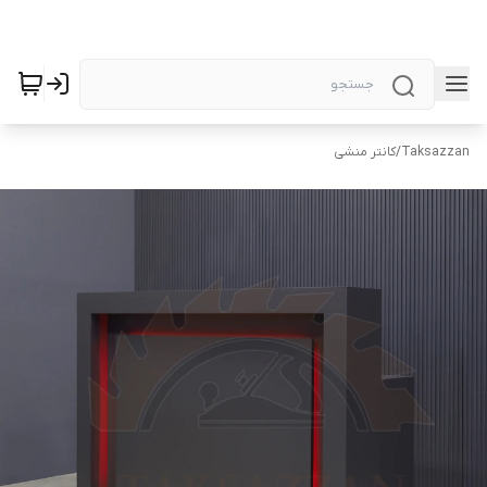
Taksazzan
/
کانتر منشی