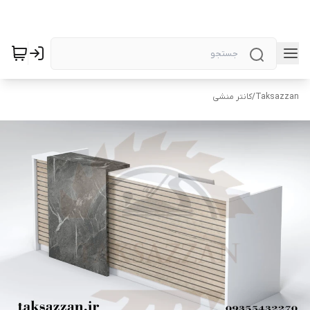
Taksazzan
/
کانتر منشی