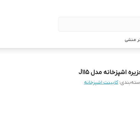
تر منشی
یره اشپزخانه مدل J115
ته‌بندی
:
کابینت اشپزخانه