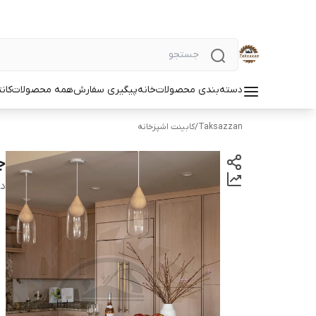
دسته‌بندی محصولات
خانه
پیگیری سفارش
همه محصولات
کان
Taksazzan
/
کابینت اشپزخانه
جز
دس