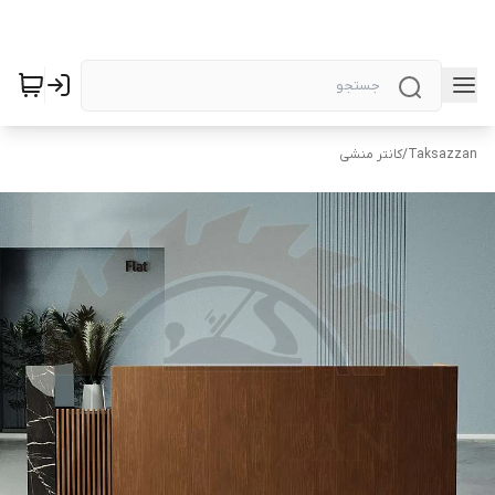
Taksazzan
/
کانتر منشی