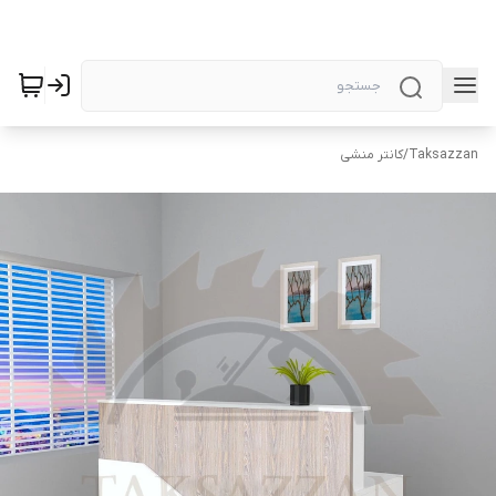
Taksazzan
/
کانتر منشی