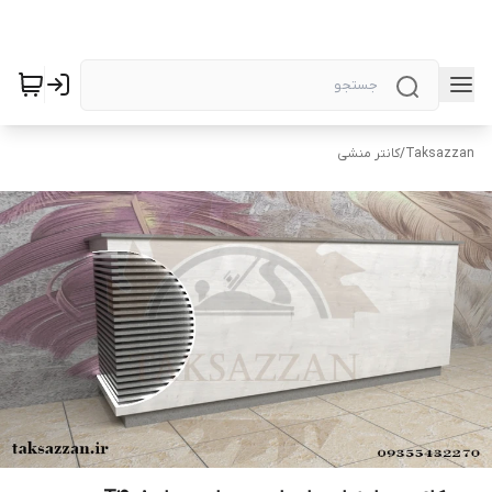
Taksazzan
/
کانتر منشی