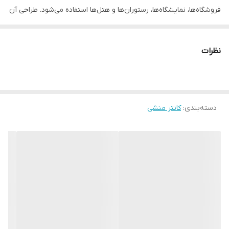
فروشگاه‌ها، نمایشگاه‌ها، رستوران‌ها و هتل‌ها استفاده می‌شود. طراحی آن
به گونه‌ای است که علاوه بر ایجاد فضای کاری مناسب، به زیبایی و نظم
محیط نیز کمک می‌کند.
نظرات
ویژگی‌های میز کانتر:
1. ارتفاع مناسب: معمولاً بین 100 تا 120 سانتی‌متر طراحی می‌شود تا برای
ایستادن یا نشستن کاربر راحت باشد.
دسته‌بندی
:
کانتر منشی
2. جنس متنوع: از MDF، چوب، فلز، شیشه و حتی پلکسی‌گلاس ساخته
می‌شود.
3. کاربرد چندمنظوره: قابل استفاده در پذیرش، فروشگاه‌ها، بانک‌ها، مراکز
اداری و نمایشگاهی.
4. امکان شخصی‌سازی: برخی مدل‌ها دارای لوگو، نورپردازی و کشوهای