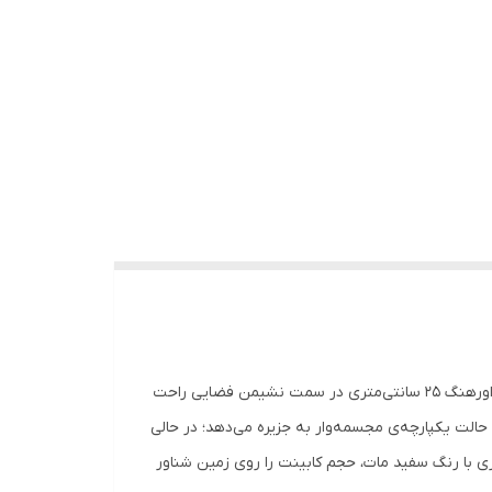
«مــارِبِلا» جزیره‌ای جمع‌وجور و مینیمالیستی است که هسته‌ی آن از MDF ساخته شده و با صفحه‌ی مرمر سفید طبیعی تکمیل می‌شود. اورهنگ ۲۵ سانتی‌متری در سمت نشیمن فضایی راحت
، حالت یکپارچه‌ی مجسمه‌وار به جزیره می‌دهد؛ در حالی
Push در سمت داخلی، ظروف یا ابزار پخت‌وپز روزمره را از دید پنهان می‌کند. پایه‌ی مخفی ۷ سانتی‌متری با رنگ سفید مات، حجم کابینت را روی زمین شناور