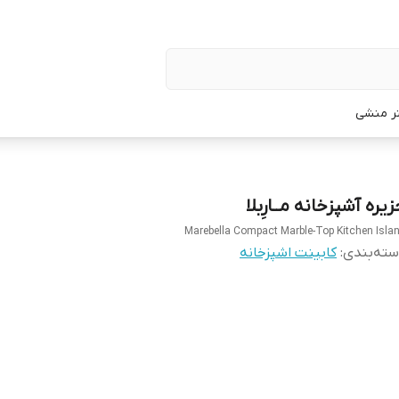
تر منشی
یره آشپزخانه مــارِبلا
Marebella Compact Marble-Top Kitchen Isla
ته‌بندی
:
کابینت اشپزخانه