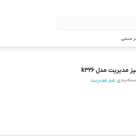
تر منشی
ز مدیریت مدل k326
ته‌بندی
:
میز مدیریت