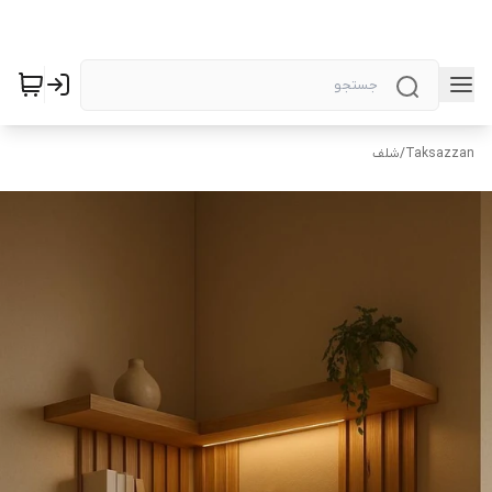
Taksazzan
/
شلف