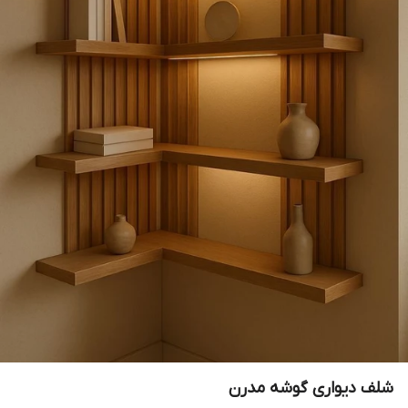
شلف دیواری گوشه مدرن