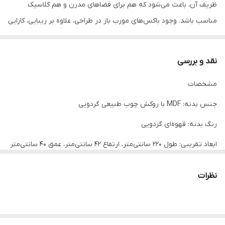
ظریف آن، باعث می‌شود که هم برای فضاهای مدرن و هم کلاسیک
مناسب باشد. وجود باکس‌های مورب باز در طراحی، علاوه بر زیبایی، کارایی
بالایی برای قرار دادن کتاب‌ها و لوازم تزئینی ایجاد می‌کند. این استند
انتخابی عالی برای کسانی است که به دنبال سادگی، نظم و زیبایی در
نقد و بررسی
دکوراسیون خانه خود هستند.
مشخصات
جنس بدنه: MDF با روکش چوب طبیعی گردویی
رنگ بدنه: قهوه‌ای گردویی
ابعاد تقریبی: طول 220 سانتی‌متر، ارتفاع 42 سانتی‌متر، عمق 40 سانتی‌متر
ویژگی‌ها:
نظرات
طراحی مدرن و مینیمال با فرم خطی
دارای کشوهای بسته برای نگهداری وسایل
باکس‌های باز مورب برای کتاب و دکور