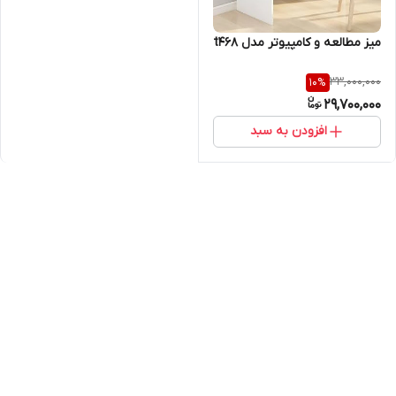
میز مطالعه و کامپیوتر مدل t46۸
33,000,000
10
%
29,700,000
افزودن به سبد