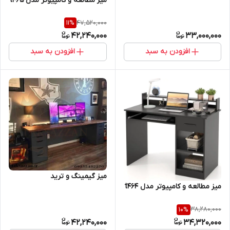
میز مطالعه و کامپیوتر مدل t46۵
47,520,000
11
%
42,240,000
33,000,000
افزودن به سبد
افزودن به سبد
میز گیمینگ و ترید
میز مطالعه و کامپیوتر مدل t464
38,280,000
10
%
42,240,000
34,320,000